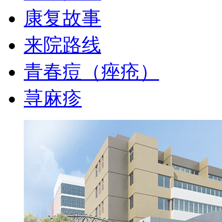
康复故事
来院路线
青春痘（痤疮）
荨麻疹