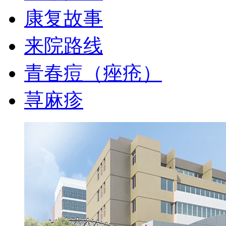
康复故事
来院路线
青春痘（痤疮）
荨麻疹